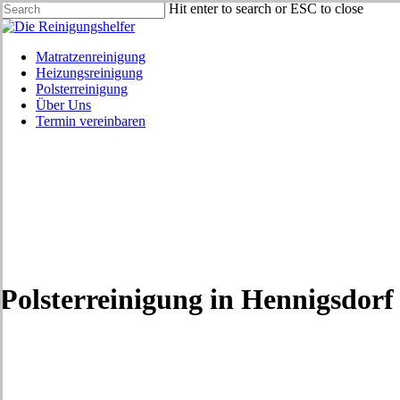
Skip
Hit enter to search or ESC to close
to
Close
main
Search
content
Menu
Matratzenreinigung
Heizungsreinigung
Polsterreinigung
Über Uns
Termin vereinbaren
Polsterreinigung in Hennigsdorf 