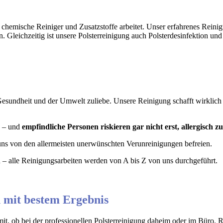
hemische Reiniger und Zusatzstoffe arbeitet. Unser erfahrenes Reinigu
leichzeitig ist unsere Polsterreinigung auch Polsterdesinfektion und t
r Gesundheit und der Umwelt zuliebe. Unsere Reinigung schafft wirklich
e – und
empfindliche Personen riskieren gar nicht erst, allergisch 
uns von den allermeisten unerwünschten Verunreinigungen befreien.
en – alle Reinigungsarbeiten werden von A bis Z von uns durchgeführt.
 mit bestem Ergebnis
mit, ob bei der professionellen Polsterreinigung daheim oder im Büro. 