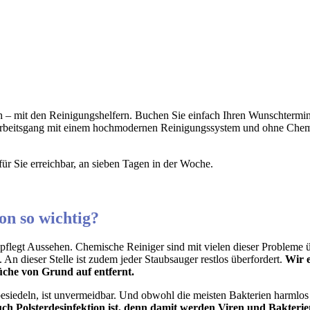
ch – mit den Reinigungshelfern. Buchen Sie einfach Ihren Wunschterm
n Arbeitsgang mit einem hochmodernen Reinigungssystem und ohne Chemi
für Sie erreichbar, an sieben Tagen in der Woche.
on so wichtig?
gepflegt Aussehen. Chemische Reiniger sind mit vielen dieser Probleme 
 An dieser Stelle ist zudem jeder Staubsauger restlos überfordert.
Wir e
üche von Grund auf entfernt.
siedeln, ist unvermeidbar. Und obwohl die meisten Bakterien harmlos sin
 auch Polsterdesinfektion ist, denn damit werden Viren und Bakterie