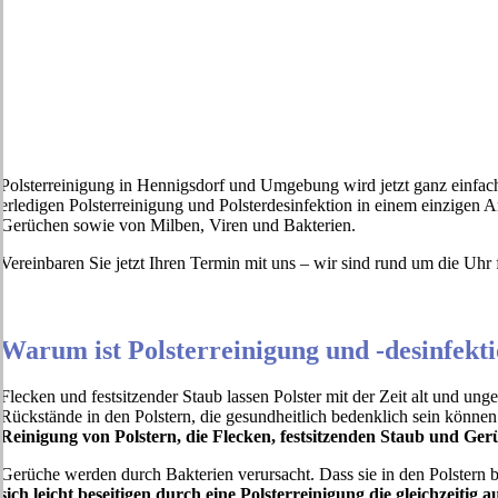
Polsterreinigung in Hennigsdorf und Umgebung wird jetzt ganz einfa
erledigen Polsterreinigung und Polsterdesinfektion in einem einzige
Gerüchen sowie von Milben, Viren und Bakterien.
Vereinbaren Sie jetzt Ihren Termin mit uns – wir sind rund um die Uhr 
Warum ist Polsterreinigung und -desinfekti
Flecken und festsitzender Staub lassen Polster mit der Zeit alt und un
Rückstände in den Polstern, die gesundheitlich bedenklich sein können.
Reinigung von Polstern, die Flecken, festsitzenden Staub und Ger
Gerüche werden durch Bakterien verursacht. Dass sie in den Polstern be
sich leicht beseitigen durch eine Polsterreinigung die gleichzeitig