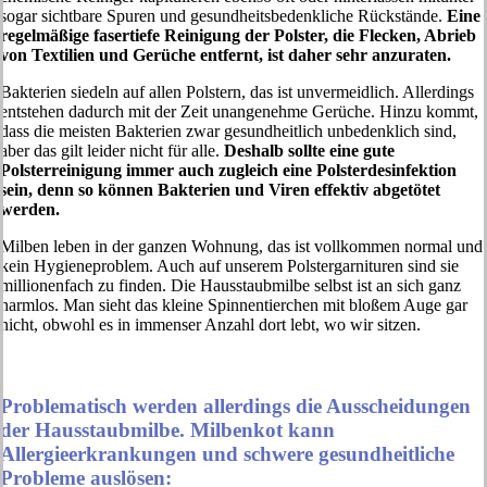
sogar sichtbare Spuren und gesundheitsbedenkliche Rückstände.
Eine
regelmäßige fasertiefe Reinigung der Polster, die Flecken, Abrieb
von Textilien und Gerüche entfernt, ist daher sehr anzuraten.
Bakterien siedeln auf allen Polstern, das ist unvermeidlich. Allerdings
entstehen dadurch mit der Zeit unangenehme Gerüche. Hinzu kommt,
dass die meisten Bakterien zwar gesundheitlich unbedenklich sind,
aber das gilt leider nicht für alle.
Deshalb sollte eine gute
Polsterreinigung immer auch zugleich eine Polsterdesinfektion
sein, denn so können Bakterien und Viren effektiv abgetötet
werden.
Milben leben in der ganzen Wohnung, das ist vollkommen normal und
kein Hygieneproblem. Auch auf unserem Polstergarnituren sind sie
millionenfach zu finden. Die Hausstaubmilbe selbst ist an sich ganz
harmlos. Man sieht das kleine Spinnentierchen mit bloßem Auge gar
nicht, obwohl es in immenser Anzahl dort lebt, wo wir sitzen.
Problematisch werden allerdings die Ausscheidungen
der Hausstaubmilbe. Milbenkot kann
Allergieerkrankungen und schwere gesundheitliche
Probleme auslösen: