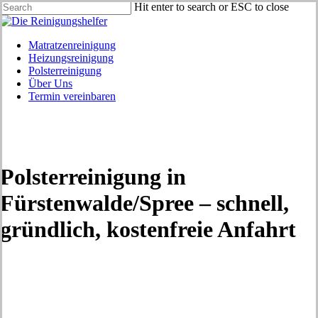
Skip
Hit enter to search or ESC to close
to
Close
main
Search
content
Menu
Matratzenreinigung
Heizungsreinigung
Polsterreinigung
Über Uns
Termin vereinbaren
Polsterreinigung in
Fürstenwalde/Spree – schnell,
gründlich, kostenfreie Anfahrt