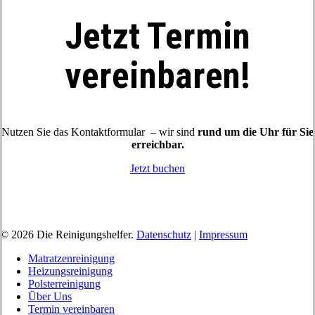
Jetzt Termin
vereinbaren!
Nutzen Sie das Kontaktformular – wir sind
rund um die Uhr für Sie
erreichbar.
Jetzt buchen
© 2026 Die Reinigungshelfer.
Datenschutz
|
Impressum
Close
Matratzenreinigung
Menu
Heizungsreinigung
Polsterreinigung
Über Uns
Termin vereinbaren