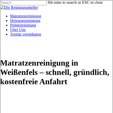
Skip
Hit enter to search or ESC to close
to
Close
main
Search
content
Menu
Matratzenreinigung
Heizungsreinigung
Polsterreinigung
Über Uns
Termin vereinbaren
Matratzenreinigung in
Weißenfels – schnell, gründlich,
kostenfreie Anfahrt