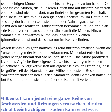
beeinträchtigen können und die nichts mit Hygiene zu tun haben. Die
Rede ist von Milben, die in unseren Betten und auf unseren Matratzen
leben. Sie sind nicht nur dort, man findet sie im gesamten Haushalt,
denn sie teilen sich mit uns den gleichen Lebensraum. Im Bett fühlen
sie sich jedoch am allerwohlsten, denn der Nahrungsnachschub, den
sie mit den menschlichen Hautschuppen bekommen, reißt hier nie ab.
Jede Nacht verliert man sie und ernährt damit die Milben. Hinzu
kommt ein feuchtwarmes Klima, das ideal für die kleinen
Spinnentierchen ist und das sie so nur im Bett vorfinden.
Soweit ist das alles ganz harmlos, es wird nur problematisch, wenn die
Ausscheidungen der Milben hinzukommen. Milbenkot entsteht in
großer Menge überall dort wo Milben siedeln. Eine Milbe produziert
davon das Zigfache ihres eigenen Gewichts in wenigen Monaten
Milbenleben. Allergiker wissen aus eigener leidvoller Erfahrung, dass
der größte Teil des Hausstaubs aus Milbenkot besteht. Besonders
konzentriert findet er sich auf den Matratzen, denn Bettlaken halten ihn
dort fest, und er kann sich nicht über die Raumluft verteilen.
Milbenkot kann jedoch eine ganze Reihe von
Beschwerden und Reizungen verursachen, die den
Schlaf beeinträchtigen – zudem kann er schwere