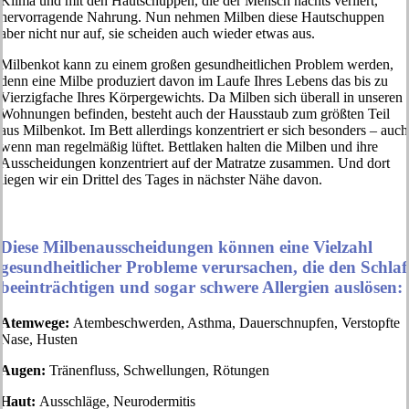
Klima und mit den Hautschuppen, die der Mensch nachts verliert,
hervorragende Nahrung. Nun nehmen Milben diese Hautschuppen
aber nicht nur auf, sie scheiden auch wieder etwas aus.
Milbenkot kann zu einem großen gesundheitlichen Problem werden,
denn eine Milbe produziert davon im Laufe Ihres Lebens das bis zu
Vierzigfache Ihres Körpergewichts. Da Milben sich überall in unseren
Wohnungen befinden, besteht auch der Hausstaub zum größten Teil
aus Milbenkot. Im Bett allerdings konzentriert er sich besonders – auch
wenn man regelmäßig lüftet. Bettlaken halten die Milben und ihre
Ausscheidungen konzentriert auf der Matratze zusammen. Und dort
liegen wir ein Drittel des Tages in nächster Nähe davon.
Diese Milbenausscheidungen können eine Vielzahl
gesundheitlicher Probleme verursachen, die den Schlaf
beeinträchtigen und sogar schwere Allergien auslösen:
Atemwege:
Atembeschwerden, Asthma, Dauerschnupfen, Verstopfte
Nase, Husten
Augen:
Tränenfluss, Schwellungen, Rötungen
Haut:
Ausschläge, Neurodermitis