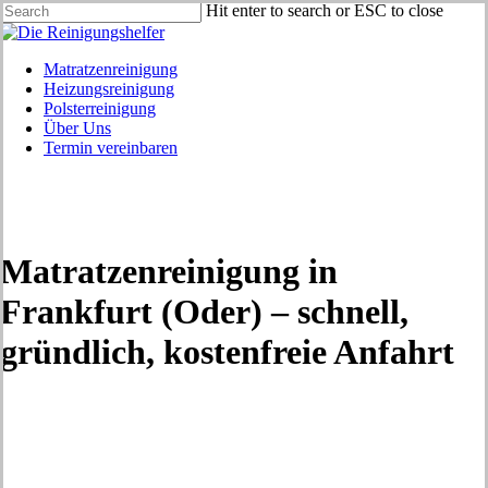
Skip
Hit enter to search or ESC to close
to
Close
main
Search
content
Menu
Matratzenreinigung
Heizungsreinigung
Polsterreinigung
Über Uns
Termin vereinbaren
Matratzenreinigung in
Frankfurt (Oder) – schnell,
gründlich, kostenfreie Anfahrt