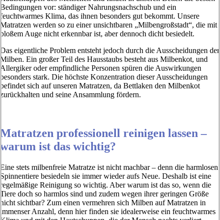
Bedingungen vor: ständiger Nahrungsnachschub und ein
feuchtwarmes Klima, das ihnen besonders gut bekommt. Unsere
Matratzen werden so zu einer unsichtbaren „Milbengroßstadt“, die mit
bloßem Auge nicht erkennbar ist, aber dennoch dicht besiedelt.
Das eigentliche Problem entsteht jedoch durch die Ausscheidungen der
Milben. Ein großer Teil des Hausstaubs besteht aus Milbenkot, und
Allergiker oder empfindliche Personen spüren die Auswirkungen
besonders stark. Die höchste Konzentration dieser Ausscheidungen
befindet sich auf unseren Matratzen, da Bettlaken den Milbenkot
zurückhalten und seine Ansammlung fördern.
Matratzen professionell reinigen lassen –
warum ist das wichtig?
Eine stets milbenfreie Matratze ist nicht machbar – denn die harmlosen
Spinnentiere besiedeln sie immer wieder aufs Neue. Deshalb ist eine
regelmäßige Reinigung so wichtig. Aber warum ist das so, wenn die
Tiere doch so harmlos sind und zudem wegen ihrer geringen Größe
nicht sichtbar? Zum einen vermehren sich Milben auf Matratzen in
immenser Anzahl, denn hier finden sie idealerweise ein feuchtwarmes