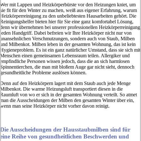
Wer mit Lappen und Heizkörperbürste vor den Heizungen kniet, um
sie fit für den Winter zu machen, weiß aus eigener Erfahrung, warum
Heizkörperreinigung zu den unbeliebtesten Hausarbeiten gehört. Die
Reinigungshelfer bieten hier für Sie eine ganz komfortabel Lösung,
denn wir übernehmen bei unserer professionellen Heizkörperreinigung
jeden Handgriff. Dabei befreien wir Ihre Heizkörper nicht nur von
unansehnlichen Verschmutzungen, sondern auch von Staub, Milben
und Milbenkot. Milben leben in der gesamten Wohnung, das ist kein
Hygieneproblem. Es ist ein ganz natürlicher Umstand, dass sie sich mit
Menschen einen gemeinsamen Lebensraum teilen. Allergiker und
empfindliche Personen wissen jedoch, dass die an sich harmlosen
Spinnentierchen, die man mit bloßem Auge gar nicht sieht, dennoch
gesundheitliche Probleme auslösen können.
Denn auf den Heizkörpern lagert mit dem Staub auch jede Menge
Milbenkot. Die warme Heizungsluft transportiert diesen in die
Raumluft von wo er sich in der gesamten Wohnung verteilt. So atmet
man die Ausscheidungen der Milben den gesamten Winter über ein,
wenn man seine Heizkörper nicht vorher davon reinigt.
Die Ausscheidungen der Hausstaubmilben sind für
eine Reihe von gesundheitlichen Beschwerden und