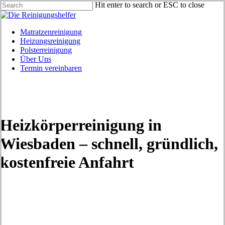
Skip
Hit enter to search or ESC to close
to
Close
main
Search
content
Menu
Matratzenreinigung
Heizungsreinigung
Polsterreinigung
Über Uns
Termin vereinbaren
Heizkörperreinigung in
Wiesbaden – schnell, gründlich,
kostenfreie Anfahrt