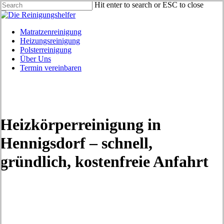
Skip
Hit enter to search or ESC to close
to
Close
main
Search
content
Menu
Matratzenreinigung
Heizungsreinigung
Polsterreinigung
Über Uns
Termin vereinbaren
Heizkörperreinigung in
Hennigsdorf – schnell,
gründlich, kostenfreie Anfahrt