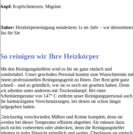
Kopf:
Kopfschmerzen, Migräne
Daher:
Heizkörperreinigung
mindestens 1x im Jahr
– wir übernehmen
das für Sie
So reinigen wir Ihre Heizkörper
Mit den Reinigungshelfern wird es für sie ganz einfach und
komfortabel. Unser geschultes Personal kommt zum Wunschtermin mit
einem professionellen Reinigungsgerät zu Ihnen. Der Rest geht ganz
schnell – und so gründlich, wie sie es noch nie gesehen haben. Denn
wir arbeiten unter anderem mit Trockendampf. Bei einer
Arbeitstemperatur von 147° C entfernt unser Reinigungspersonal auch
die hartnäckigsten Verschmutzungen, bei denen sie schon längst
aufgegeben hatten.
Gleichzeitig verschwinden Milben und Keime komplett, denn sie
werden bei dieser Temperatur effizient abgetötet. Sie müssen dazu
auch nichts vorbereiten oder abdecken, denn die Reinigungshelfer
arbeiten in jeder Hinsicht gründlich und sauber. Überlassen sie einfach