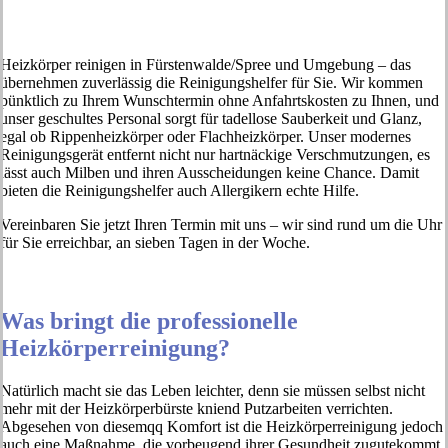
Heizkörper reinigen in Fürstenwalde/Spree und Umgebung – das
übernehmen zuverlässig die Reinigungshelfer für Sie. Wir kommen
pünktlich zu Ihrem Wunschtermin ohne Anfahrtskosten zu Ihnen, und
unser geschultes Personal sorgt für tadellose Sauberkeit und Glanz,
egal ob Rippenheizkörper oder Flachheizkörper. Unser modernes
Reinigungsgerät entfernt nicht nur hartnäckige Verschmutzungen, es
lässt auch Milben und ihren Ausscheidungen keine Chance. Damit
bieten die Reinigungshelfer auch Allergikern echte Hilfe.
Vereinbaren Sie jetzt Ihren Termin mit uns – wir sind rund um die Uhr
für Sie erreichbar, an sieben Tagen in der Woche.
Was bringt die professionelle
Heizkörperreinigung?
Natürlich macht sie das Leben leichter, denn sie müssen selbst nicht
mehr mit der Heizkörperbürste kniend Putzarbeiten verrichten.
Abgesehen von diesemqq Komfort ist die Heizkörperreinigung jedoch
auch eine Maßnahme, die vorbeugend ihrer Gesundheit zugutekommt.