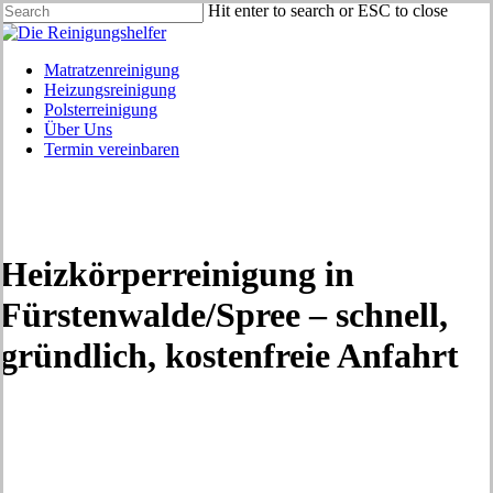
Skip
Hit enter to search or ESC to close
to
Close
main
Search
content
Menu
Matratzenreinigung
Heizungsreinigung
Polsterreinigung
Über Uns
Termin vereinbaren
Heizkörperreinigung in
Fürstenwalde/Spree – schnell,
gründlich, kostenfreie Anfahrt