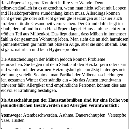
Heizkörper sehr gerne Komfort in Ihre vier Wände. Denn
selbstverständlich ist es angenehm, wenn man nicht selbst mit Lappen
und Heizkörperbürste stundenlang knien muss. Allerdings können
nicht gereinigte oder schlecht gereinigte Heizungen auf Dauer auch
Probleme für die Gesundheit verursachen. Der Grund dafür liegt im
Staub, der auf und in den Heizkörpern lagert. Hausstaub besteht zum
größten Teil aus Milbenkot. Das liegt daran, dass Milben in immenser
Zahl in der gesamten Wohnung leben. Man sieht die an sich harmlosen
Spinnentierchen gar nicht mit bloßem Auge, aber sie sind überall. Das
ist ganz natürlich und kein Hygieneproblem.
Die Ausscheidungen der Milben jedoch können Probleme
verursachen. Sie liegen mit dem Staub auf den Heizkörpern oder darin
und werden mit der warmen Heizungsluft gleichmäßig in der gesamten
Wohnung verteilt. So atmet man Partikel der Milbenausscheidungen
den gesamten Winter über ständig ein – bis das Atmen irgendwann
schwerer fällt. Allergiker und empfindliche Personen können dies aus
leidvoller Erfahrung bestätigen.
Die Ausscheidungen der Hausstaubmilben sind für eine Reihe von
gesundheitlichen Beschwerden und Allergien verantwortlich:
Atemwege:
Atembeschwerden, Asthma, Dauerschnupfen, Verstopfte
Nase, Husten