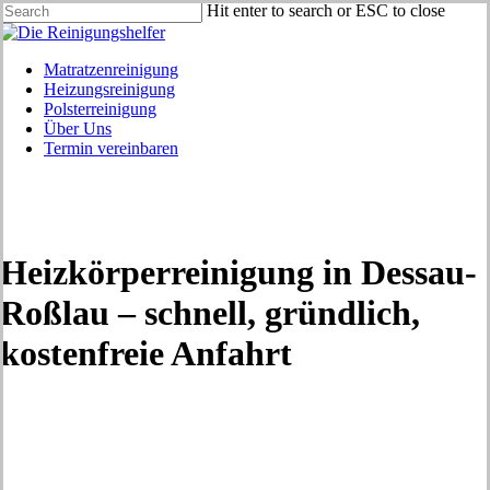
Skip
Hit enter to search or ESC to close
to
Close
main
Search
content
Menu
Matratzenreinigung
Heizungsreinigung
Polsterreinigung
Über Uns
Termin vereinbaren
Heizkörperreinigung in Dessau-
Roßlau – schnell, gründlich,
kostenfreie Anfahrt