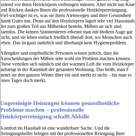
kniend vor ihren Heizkörpern verbringen müssen. Aber nicht nur Knie
und Rücken danken Ihnen die professionelle Heizkörperreinigung.
Viel wichtiger ist es, was sie ihren Atemwegen und ihrer Gesundheit
damit Gutes tun. Denn auf den Heizkörpern lagert sehr viel Hausstaub,
der zum großen Teil aus Milbenkot besteht. Milben an sich sind
harmlos. Die keinen Spinnentieren erkennt man mit bloßem Auge gar
nicht, und sie leben einfach friedlich überall dort, wo Menschen auch
leben. Das ist ganz natürlich und überhaupt kein Hygieneproblem.
Allergiker und empfindliche Personen wissen jedoch, dass die
Ausscheidungen der Milben sehr wohl ein Problem machen können.
Diese verteilen sich nämlich mit der warmen Luft die vom Heizkörper
aufsteigt in der Raumluft der gesamten Wohnung. Das heißt, man F
atmet sie den ganzen Winter über ein und merkt es nicht – bis man es
eines Tages doch merkt.
Ungereinigte Heizungen können gesundheitliche
Probleme machen – professionelle
Heizkörperreinigung schafft Abhilfe
Komfort im Haushalt ist eine wunderbare Sache. Und die
Reinigungshelfer bringen mit der professionellen Reinigung Ihrer