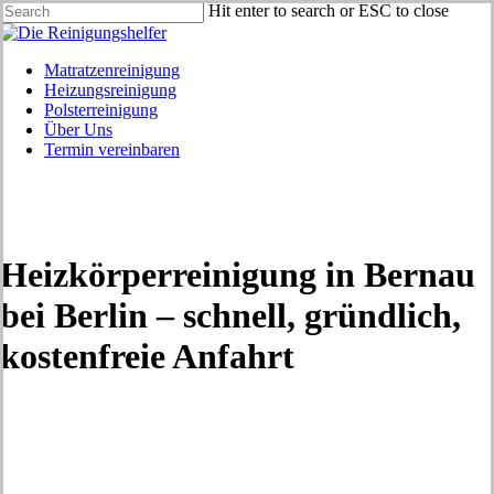
Skip
Hit enter to search or ESC to close
to
Close
main
Search
content
Menu
Matratzenreinigung
Heizungsreinigung
Polsterreinigung
Über Uns
Termin vereinbaren
Heizkörperreinigung in Bernau
bei Berlin – schnell, gründlich,
kostenfreie Anfahrt